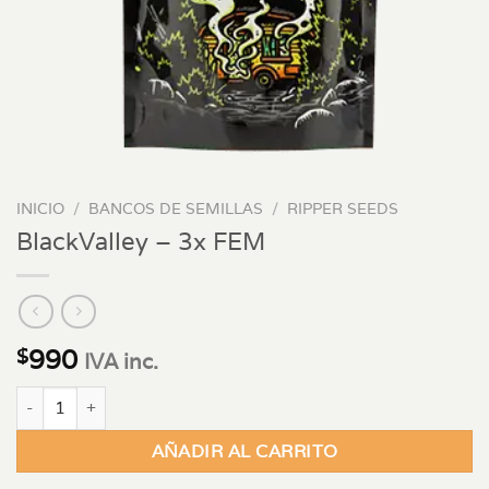
INICIO
/
BANCOS DE SEMILLAS
/
RIPPER SEEDS
BlackValley – 3x FEM
990
$
IVA inc.
BlackValley - 3x FEM cantidad
AÑADIR AL CARRITO