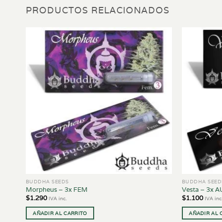
PRODUCTOS RELACIONADOS
BUDDHA SEEDS
BUDDHA SEED
Morpheus – 3x FEM
Vesta – 3x 
$
1.290
$
1.100
IVA inc.
IVA inc
AÑADIR AL CARRITO
AÑADIR AL 