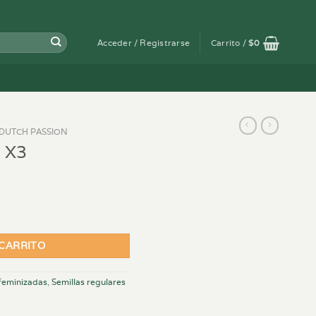
Acceder / Registrarse
Carrito /
$
0
DUTCH PASSION
 X3
 CARRITO
 feminizadas
,
Semillas regulares