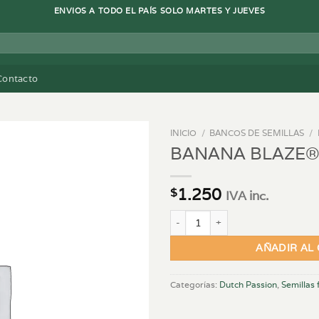
ENVIOS A TODO EL PAÍS SOLO MARTES Y JUEVES
Contacto
INICIO
/
BANCOS DE SEMILLAS
/
BANANA BLAZE®
1.250
$
IVA inc.
BANANA BLAZE® X3 cantidad
AÑADIR AL
Categorías:
Dutch Passion
,
Semillas