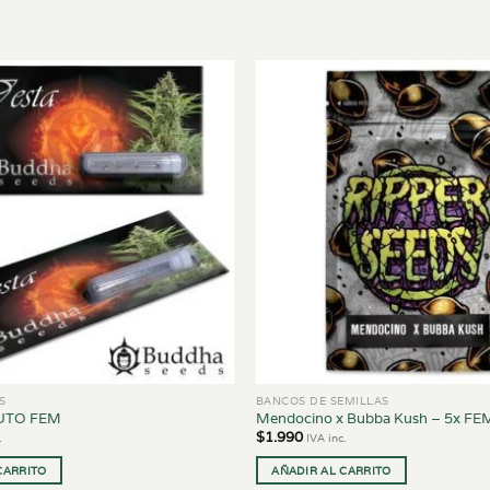
S
BANCOS DE SEMILLAS
AUTO FEM
Mendocino x Bubba Kush – 5x FEM
$
1.990
.
IVA inc.
CARRITO
AÑADIR AL CARRITO