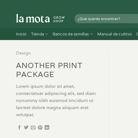
Saltar
al
Buscar
contenido
por:
Inicio
Tienda
Bancos de semillas
Manual de cultivo
Design
ANOTHER PRINT
PACKAGE
Lorem ipsum dolor sit amet,
consectetuer adipiscing elit, sed diam
nonummy nibh euismod tincidunt ut
laoreet dolore magna aliquam erat
volutpat.